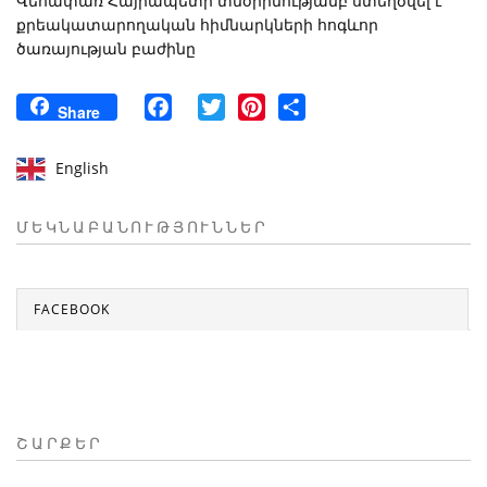
Վեհափառ Հայրապետի տնօրինությամբ ստեղծվել է
քրեակատարողական հիմնարկների հոգևոր
ծառայության բաժինը
Facebook
Twitter
Pinterest
Share
Share
English
ՄԵԿՆԱԲԱՆՈՒԹՅՈՒՆՆԵՐ
FACEBOOK
ՇԱՐՔԵՐ