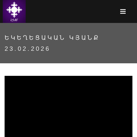
ԵԿԵՂԵՑԱԿԱՆ ԿՅԱՆՔ
23.02.2026