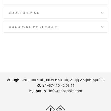
ՀԱՍԱՐԱԿԱԿԱՆ
ՄԱՆԿԱԿԱՆ ԵՒ ԿՐԹԱԿԱՆ
Հասցե`
Հայաստան, 0039 Երևան, Հայկ Հովսեփյան 8
Հեռ.
`
+374 10 42 08 11
Էլ. փոստ`
info@shoghakat.am