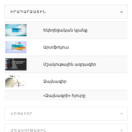
ԻՐԱԴԱՐՁԱՅԻՆ
Եկեղեցական կյանք
Արտֆոկուս
Մշակութային ազդագիր
Ձայնագիր
«Ձայնագրի» հյուրը
ՀՈԳԵՒՈՐ
ՄՇԱԿՈՒԹԱՅԻՆ