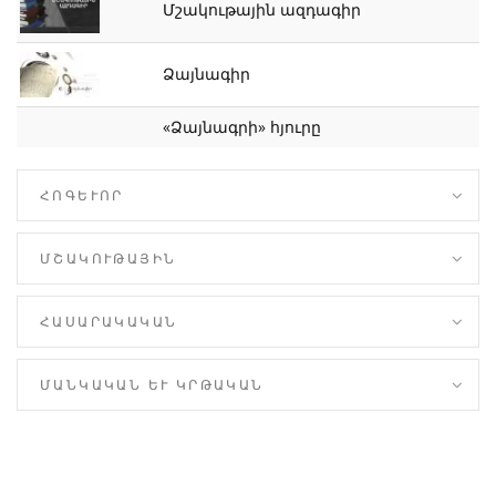
Մշակութային ազդագիր
Ձայնագիր
«Ձայնագրի» հյուրը
ՀՈԳԵՒՈՐ
ՄՇԱԿՈՒԹԱՅԻՆ
ՀԱՍԱՐԱԿԱԿԱՆ
ՄԱՆԿԱԿԱՆ ԵՒ ԿՐԹԱԿԱՆ