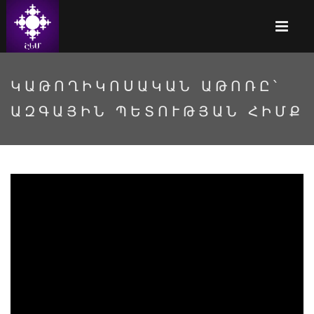
ԿԱԹՈՂԻԿՈՍԱԿԱՆ ԱԹՈՌԸ՝
ԱԶԳԱՅԻՆ ՊԵՏՈՒԹՅԱՆ ՀԻՄՔ