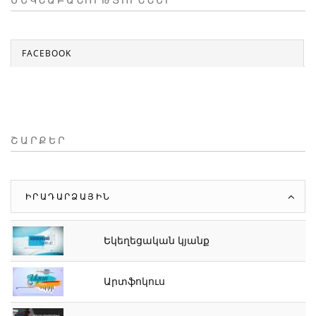
ՄԵԿՆԱԲԱՆՈՒԹՅՈՒՆՆԵՐ
FACEBOOK
ՇԱՐՔԵՐ
ԻՐԱԴԱՐՁԱՅԻՆ
Եկեղեցական կյանք
Արտֆոկուս