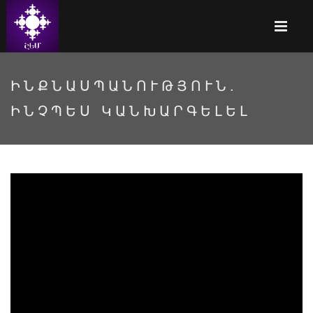
ԻՆՔՆԱՍՊԱՆՈՒԹՅՈՒՆ.
ԻՆՉՊԵՍ ԿԱՆԽԱՐԳԵԼԵԼ