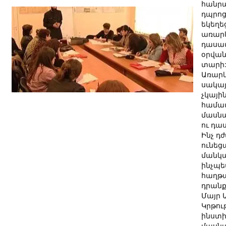
հանր
դպրոց
եկեղե
առար
դասավ
օրվան
տարի
Առարկ
սակայն
չկայի
համ
մասնա
ու դա
Ինչ դ
ունեց
մանկա
ինչպե
հաղթ
դրանք
Մայր 
Կրթու
ինստ
մասնա