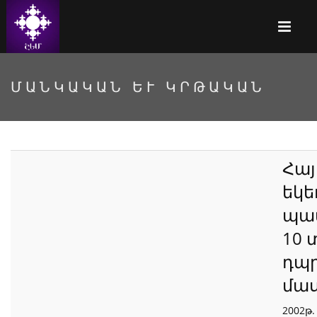
ՄԱՆԿԱԿԱՆ ԵՒ ԿՐԹԱԿԱՆ
Հայ
եկե
պատ
10 
դպր
մաս
2002թ