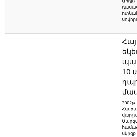
Արդյո
դասա
ոտնահ
սովոր
Հայ
եկե
պատ
10 
դպր
մաս
2002թ
Հայրա
վարչ
Մարգա
համա
սկիզբ