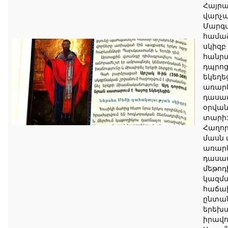
Հայրա
վարչ
Մարգա
համա
սկիզբ
հանր
դպրոց
եկեղե
առար
դասավ
օրվան
տարի
Հաղոր
մասն 
առար
դասա
մեթոդ
կազմա
հաճա
ընտա
երեխ
իրավո