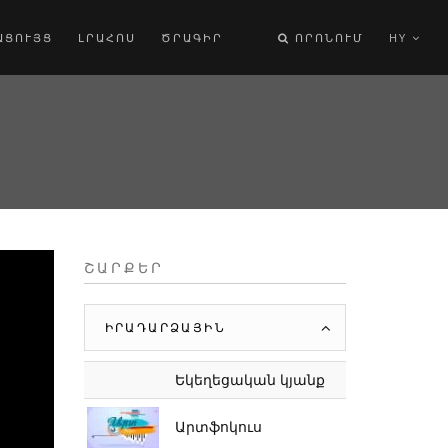
ԱՑՈՒՅՑ
ԼՐԱՀՈՍ
ԾՐԱԳԻՐ
ՈՐՈՆՈՒՄ
HY
ՇԱՐՔԵՐ
ԻՐԱԴԱՐՁԱՅԻՆ
Եկեղեցական կյանք
Արտֆոկուս