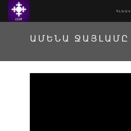
ԳԼԽԱՎ
ԱՄԵՆԱ ՋԱՅԼԱՄԸ