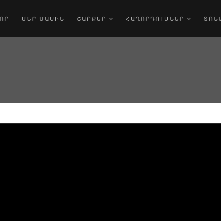
ՈՐ
ՄԵՐ ՄԱՍԻՆ
ՇԱՐՔԵՐ
ՀԱՂՈՐԴՈՒՄՆԵՐ
ՏՈՆ