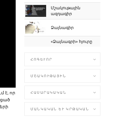
Մշակութային
ազդագիր
Ձայնագիր
«Ձայնագրի» հյուրը
ՀՈԳԵՒՈՐ
ՄՇԱԿՈՒԹԱՅԻՆ
ՀԱՍԱՐԱԿԱԿԱՆ
 է, որ
ացած
ների
ՄԱՆԿԱԿԱՆ ԵՒ ԿՐԹԱԿԱՆ