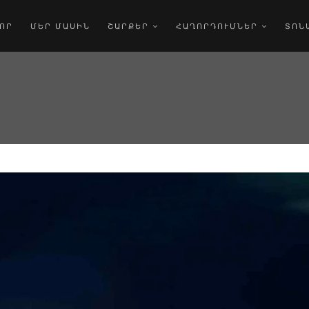
ՈՐ
ՄԵՐ ՄԱՍԻՆ
ՇԱՐՔԵՐ
ՀԱՂՈՐԴՈՒՄՆԵՐ
ՏՈՆ