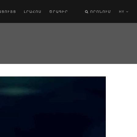
ԱՑՈՒՅՑ
ԼՐԱՀՈՍ
ԾՐԱԳԻՐ
ՈՐՈՆՈՒՄ
HY