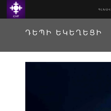
ԳԼԽԱՎ
ԴԵՊԻ ԵԿԵՂԵՑԻ