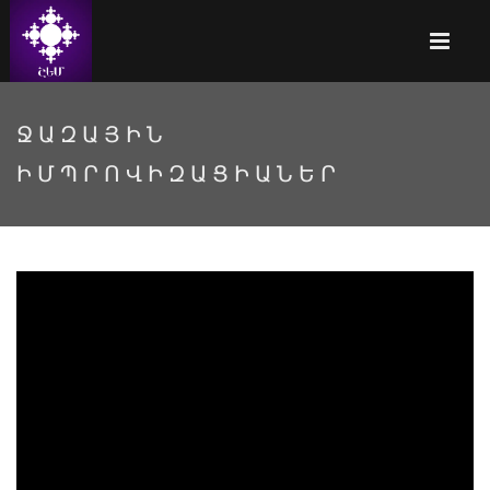
ՋԱԶԱՅԻՆ
ԻՄՊՐՈՎԻԶԱՑԻԱՆԵՐ