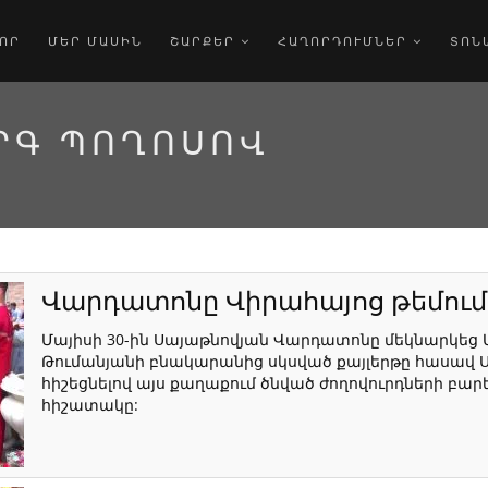
ՈՐ
ՄԵՐ ՄԱՍԻՆ
ՇԱՐՔԵՐ
ՀԱՂՈՐԴՈՒՄՆԵՐ
ՏՈՆ
Գ ՊՈՂՈՍՈՎ
Վարդատոնը Վիրահայոց թեմում
Մայիսի 30-ին Սայաթնովյան Վարդատոնը մեկնարկեց Ա
Թումանյանի բնակարանից սկսված քայլերթը հասավ Սո
հիշեցնելով այս քաղաքում ծնված ժողովուրդների բար
հիշատակը: