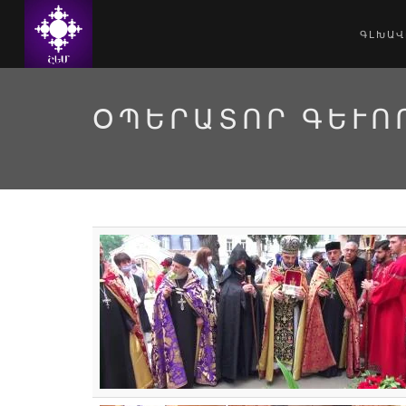
ԳԼԽԱՎ
ՕՊԵՐԱՏՈՐ ԳԵՒՈՐ