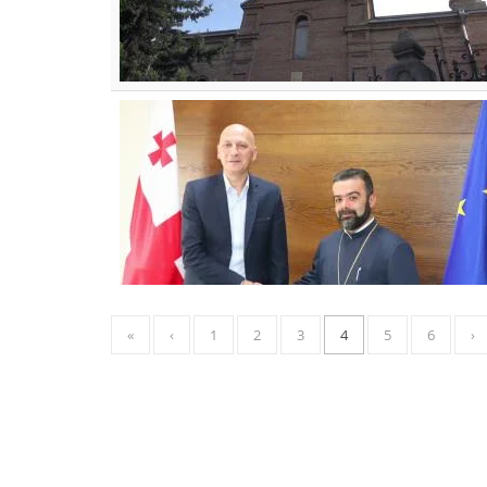
«
‹
1
2
3
4
5
6
›