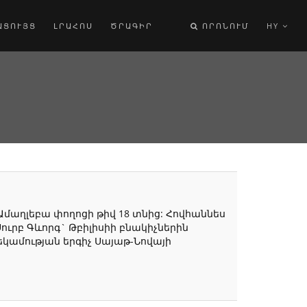
ԱՑՈՒՅՑ
ԼՐԱՀՈՍ
ԾՐԱԳԻՐ
ՈՐՈՆՈՒՄ
HY
մաղլեբա փողոցի թիվ 18 տնից: Հովհաննես
ւրբ Գևորգ` Թբիլիսիի բնակիչներին
եկամության երգիչ Սայաթ-Նովայի