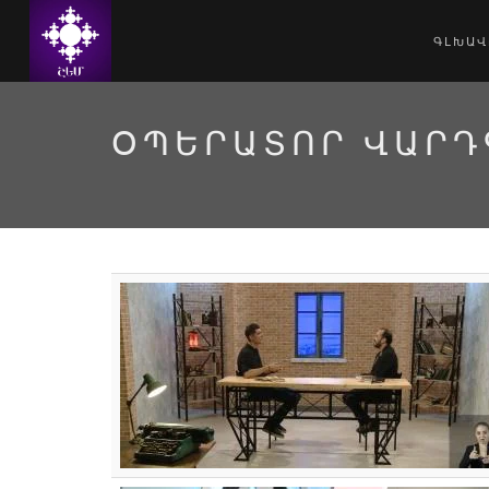
ԳԼԽԱՎ
ՕՊԵՐԱՏՈՐ ՎԱՐԴ