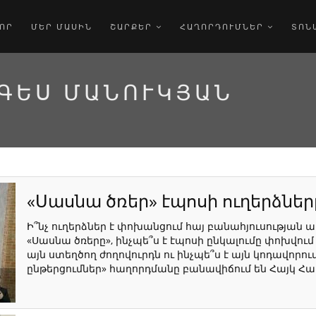
ՈՐ
ՄԵՐ ՄԱՍԻՆ
ՇԱՐՔԵՐ
ՀԱՂՈՐԴՈՒՄՆԵՐ
ՏՈՆ
ԳԵՍ ՄԱՆՈՒԿՅԱՆ
«Սասնա ծռեր» էպոսի ուղերձներ
Ի՞նչ ուղերձներ է փոխանցում հայ բանահյուսության
«Սասնա ծռերը», ինչպե՞ս է էպոսի ընկալումը փոխվում
այն ստեղծող ժողովուրդն ու ինչպե՞ս է այն կոդավորում
ընթերցումներ» հաղորդմանը բանավիճում են Հայկ Համ