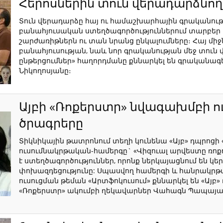
Հերոսներին տուն վերադարձնող 
Տուն վերադարձը հայ ու համաշխարհային գրականութ
բանահյուսական ստեղծագործություններում տարբեր 
շարժառիթներն ու տան նրանց ընկալումները։ Հայ մի
բանահյուսության, նաև նոր գրականության մեջ տուն
ընթերցումներ» հաղորդմանը քննարկել են գրականագ
Նիկողոսյանը։
Այբի «Ռոքերստր» նվագախմբի 
ծրագրերը
Տիկնիկային թատրոնում տեղի կունենա «Այբ» դպրոց
ուսումնակրթական-համերգը` «Վիզուալ արվեստը ռոք
է ստեղծագործություններ, որոնք ներկայացնում են կ
փոխազդեցությունը: Սպասվող համերգի և հանրակր
ուսուցման թեման «Արտֆոկուսում» քննարկել են «Այբ
«Ռոքերստր» ակումբի ղեկավարներ Վահագն Պապայանն