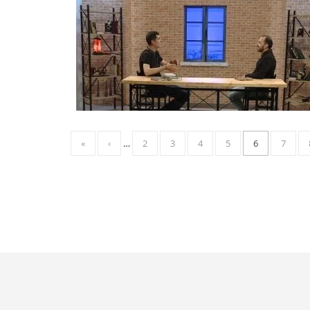
«
‹
…
2
3
4
5
6
7