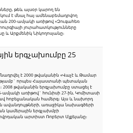
ները, թեև այսօր կարող են
ում է մնալ հայ ամենաբեմադրվող
յան 200-ամյակի առիթով «Զուգահեռ
տուրգիայի յուրահատկությունները
ը և Արքմենիկ Նիկողոսյանը։
ին երգչախումբը 25
ադրվել է 2000 թվականին «Վաչէ և Թամար
ւթյամբ` որպես Հայաստանի պետական
 2008 թվականին երգչախումբը ստացել է
մյակի առիթով` հունիսի 27-ին, Կոմիտասի
վ հոբելյանական համերգ։ Այս և նախորդ
ան ավանդույթների, առաջիկա նախագծերի
ան կամերային երգչախմբի
ղովրդական արտիստ Ռոբերտ Մլքեյանը։