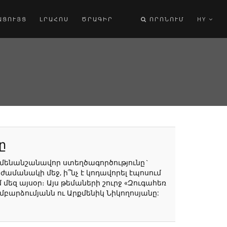
ԱՑՈՒՅՑ
ԼՐԱՀՈՍ
ԾՐԱԳԻՐ
ՈՐՈՆՈՒՄ
HY
ը
 ամենանշանավոր ստեղծագործությունը`
 ժամանակի մեջ, ի՞նչ է կոդավորել էպոսում
 մեզ այսօր։ Այս թեմաների շուրջ «Զուգահեռ
բարձումյանն ու Արքմենիկ Նիկողոսյանը: