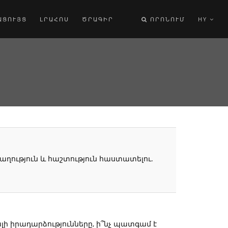
ԱՑՈՒՅՑ
ԼՐԱՀՈՍ
ԾՐԱԳԻՐ
ՈՐՈՆՈՒՄ
HY
աղություն և հաշտություն հաստատելու.
լի իրադարձությունները, ի՞նչ պատգամ է