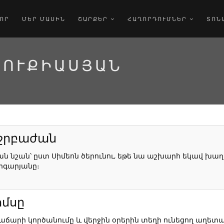
ՈՐ
ՄԵՐ ՄԱՍԻՆ
ՇԱՐՔԵՐ
ՀԱՂՈՐԴՈՒՄՆԵՐ
ՏՈՆ
ՍՈՒՔԻԱՍՅԱՆ
 ջրբաժան
ան նշան՝ ըստ Սիմեոն ծերունու, եթե նա աշխարհ եկավ խաղ
րգարյանը։
ոմսը
աճարի կործանումը և վերջին օրերին տեղի ունեցող աղետա