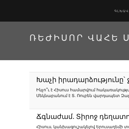
ԳԼԽԱՎ
ՌԵԺԻՍՈՐ ՎԱՀԵ 
Խաչի իրադարձությունը՝
Ինչո՞ւ է Հիսուս համարվում հակառակությ
Մեկնաբանում է Տ. Ռուբեն վարդապետ Զա
Ճգնաժամ. Տիրոջ դեղատ
Հիսուս, կանխագուշակելով Երուսաղեմի տ