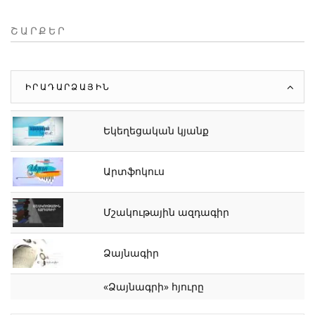
ՇԱՐՔԵՐ
ԻՐԱԴԱՐՁԱՅԻՆ
Եկեղեցական կյանք
Արտֆոկուս
Մշակութային ազդագիր
Ձայնագիր
«Ձայնագրի» հյուրը