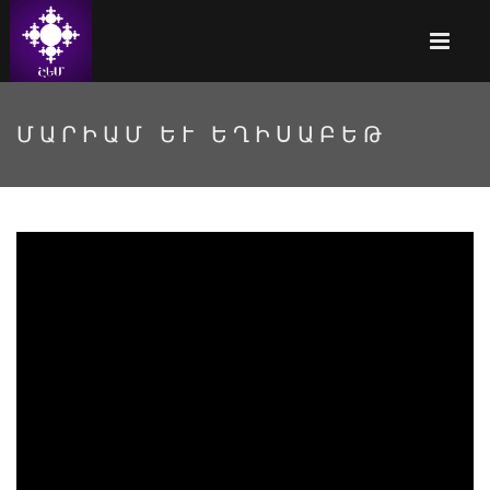
ՄԱՐԻԱՄ ԵՒ ԵՂԻՍԱԲԵԹ
Մարիամ և Եղիսաբեթ