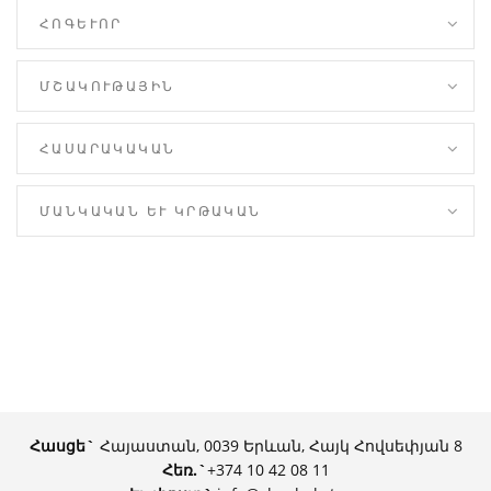
ՀՈԳԵՒՈՐ
ՄՇԱԿՈՒԹԱՅԻՆ
ՀԱՍԱՐԱԿԱԿԱՆ
ՄԱՆԿԱԿԱՆ ԵՒ ԿՐԹԱԿԱՆ
Հասցե`
Հայաստան, 0039 Երևան, Հայկ Հովսեփյան 8
Հեռ.
`
+374 10 42 08 11