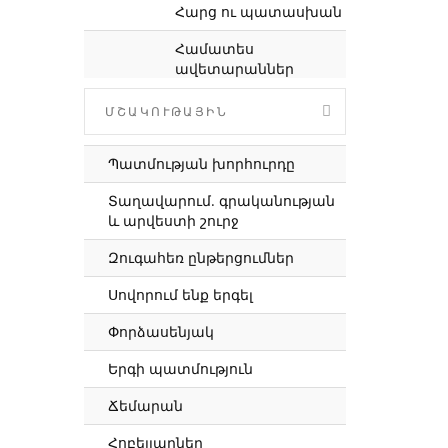
Հարց ու պատասխան
Համատես
ավետարաններ
Մեր կյանքն Աստծո
ՄՇԱԿՈՒԹԱՅԻՆ
հետ
Ժառանգություն
Պատմության խորհուրդը
Մեր գյուղի եկեղեցին
Տաղավարում. գրականության
և արվեստի շուրջ
Մանուկ դպիրներ
Զուգահեռ ընթերցումներ
Մյուռոնօրհնության
աղոթքներ
Սովորում ենք երգել
Օրվա խորհուրդը
Փորձասենյակ
Ապաշխարություն
Երգի պատմություն
Երեցկինը
Ճեմարան
Սուրբ մկրտություն.
Հոբելյարներ