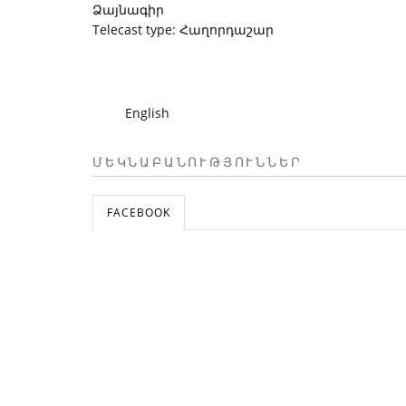
Ձայնագիր
Telecast type: Հաղորդաշար
English
ՄԵԿՆԱԲԱՆՈՒԹՅՈՒՆՆԵՐ
FACEBOOK