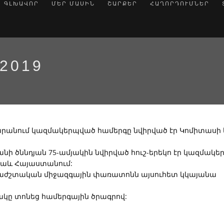
ԳԼԽԱՎՈՐ
ՄԵՐ ՄԱՍԻՆ
ՇԱՐՔԵՐ
ՀԱՂՈՐԴՈՒՄՆԵՐ
2019
րանում կազմակերպված համերգը նվիրված էր Կոմիտասի 
ի ծննդյան 75-ամյակին նվիրված հուշ-երեկո էր կազմակեր
նաև Հայաստանում:
երաժշտական միջազգային փառատոնն այսուհետ կկայանա
ակը տոնեց համերգային ծրագրով: