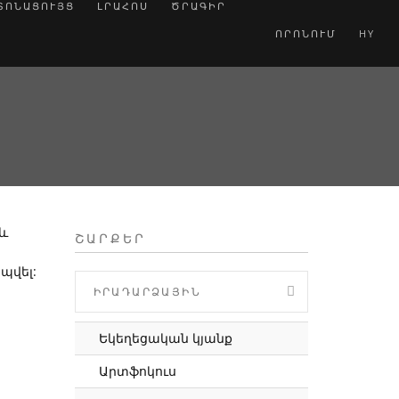
ՏՈՆԱՑՈՒՅՑ
ԼՐԱՀՈՍ
ԾՐԱԳԻՐ
ՈՐՈՆՈՒՄ
HY
և
ՇԱՐՔԵՐ
պվել:
ԻՐԱԴԱՐՁԱՅԻՆ
Եկեղեցական կյանք
Արտֆոկուս