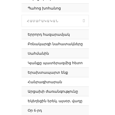
հարցեր և
Պահոց խոհանոց
պատասխաններ
Ժողովրդական երգերի շարան
Հարցեր քահանային
ՀԱՍԱՐԱԿԱԿԱՆ
Պատառիկներ հայ
Պողոսի թղթեր
գրականությունից
Երրորդ հազարամյակ
Աստվածաշնչյան
Վարպետներ
դարձվածքներ
Բռնակարգի նահատակները
Երևան. հուշ և իրականություն
Յոթ մահացու մեղքեր
Սահմանին
Երաժշտական հաղորդաշար
Գործք Առաքելոց
Կյանքը պատերազմից հետո
Նվիրյալ անձեր
Շաբաթը եկեղեցու
Երախտապարտ ենք
կյանքում
Կադրից դուրս
Հանրագիտարան
Մյուռոնօրհնեք 2023
Սիրելով
Արցախի ժառանգությունը
Վկայություն
Ամբողջից մեկը
Եկեղեցին երեկ, այսօր, վաղը
Մարկոսի ավետարան
Հավաքածուներ
Օր 6-րդ
Հայ եկեղեցու յոթ