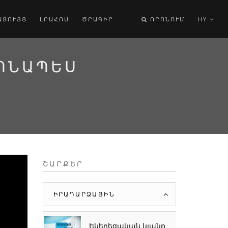
ԱՑՈՒՅՑ
ԼՐԱՀՈՍ
ԾՐԱԳԻՐ
ՈՐՈՆՈՒՄ
HY
ՏՈՆԱՊԵՍ
ՇԱՐՔԵՐ
ԻՐԱԴԱՐՁԱՅԻՆ
Եկեղեցական կյանք