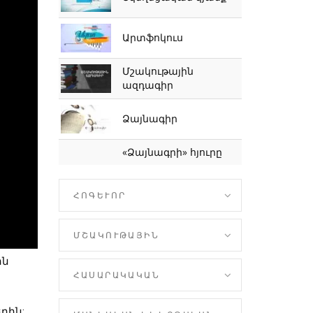
Արտֆոկուս
Մշակութային
ազդագիր
Ձայնագիր
«Ձայնագրի» հյուրը
ՀՈԳԵՒՈՐ
ՄՇԱԿՈՒԹԱՅԻՆ
ին
ՀԱՍԱՐԱԿԱԿԱՆ
րին: