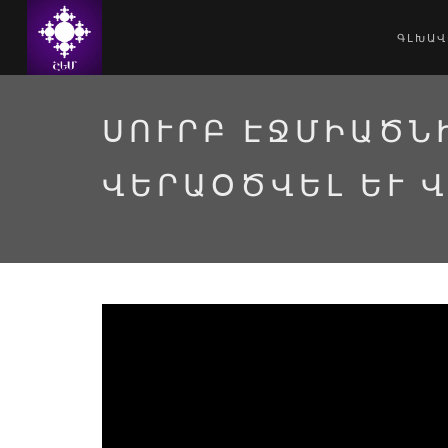
ԳԼԽԱՎ
ՍՈՒՐԲ ԷՋՄԻԱԾՆ
ՎԵՐԱՕԾՎԵԼ ԵՒ Վ