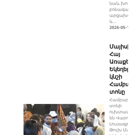
նաև խոսել
բռնագաղթ
արցախահ
և...
2026-05-11
Մայիսի 1
Հայ
Առաքել
Եկեղեցի
կնշի
Համբար
տոնը
Համբարձմ
տոնի
ուխտավայ
են Վարդեն
Լուսագյուղ
Թուխ Մանո