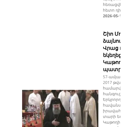
հեռացվելո
հետո դիմել 
2026-05-11
Շիո Մուջ
ձայնով ը
Վրաց ո
եկեղեցու
Կաթողիկ
պատրի
57-ամյա Շի
2017 թվակ
համարվել 
հանգուցյա
Երկրորդի
հավանակ
իրավահաջո
տարի եղել 
Կաթողիկոս