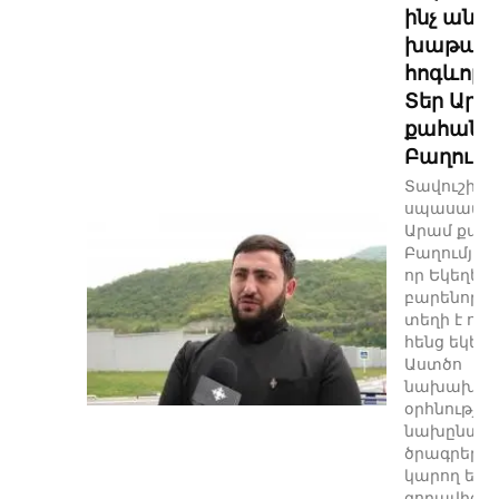
ինչ անել,
խաթար
հոգևոր 
Տեր Արա
քահան
Բաղումյ
Տավուշի թ
սպասավոր
Արամ քահ
Բաղումյանը
որ Եկեղեցո
բարենորոգ
տեղի է ուն
հենց եկեղե
Աստծո
նախախնամ
օրհնությամ
նախընտր
ծրագրերու
կարող են 
զորավիգ լի