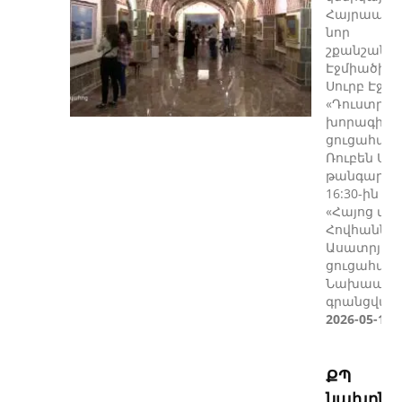
Հայրապե
նոր
շքանշաննե
Էջմիածին»
Սուրբ Էջմի
«Դուստր Ս.
խորագիրը 
ցուցահանդ
Ռուբեն Սև
թանգարան
16:30-ին կ
«Հայոց տ
Հովհաննե
Ասատրյանի
ցուցահանդ
Նախապես
գրանցված.
2026-05-11
ՔՊ
նախըն