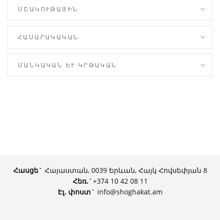
ՄՇԱԿՈՒԹԱՅԻՆ
ՀԱՍԱՐԱԿԱԿԱՆ
ՄԱՆԿԱԿԱՆ ԵՒ ԿՐԹԱԿԱՆ
Հասցե`
Հայաստան, 0039 Երևան, Հայկ Հովսեփյան 8
Հեռ.
`
+374 10 42 08 11
Էլ. փոստ`
info@shoghakat.am