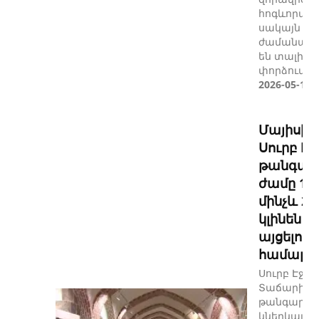
հոգևորակա
սակայն վե
ժամանակնե
են տալիս, 
փորձում են
2026-05-11
Մայիսի 1
Սուրբ Է
թանգար
ժամը 11:
մինչև 24
կլինեն
այցելուն
համար
Սուրբ Էջմ
Տաճարի
թանգարան
կներկայա