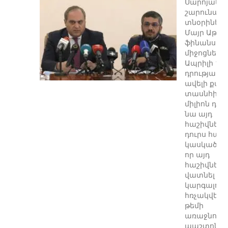
Սարոյանը
շարունակո
տնօրինել
Մայր Աթոռ
ֆինանսա
միջոցները:
Ապրիլի 1-ի
դրությամբ
ավելի քան
տասնհինգ
միլիոն դրա
նա այդ
հաշիվների
դուրս հանե
կասկած կա
որ այդ
հաշիվները
վատնել է: 
կարգալույ
հռչակվելու
թեմի
առաջնորդ
պաշտոնից