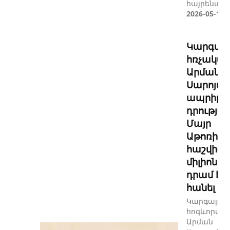
հայրենասեր
2026-05-11
Կարգալո
հռչակվ
Արման
Սարոյա
ապրիլի 1
դրությա
Մայր
Աթոռի
հաշվից 
միլիոն
դրամ է
հանել
Կարգալույ
հոգևորակ
Արման