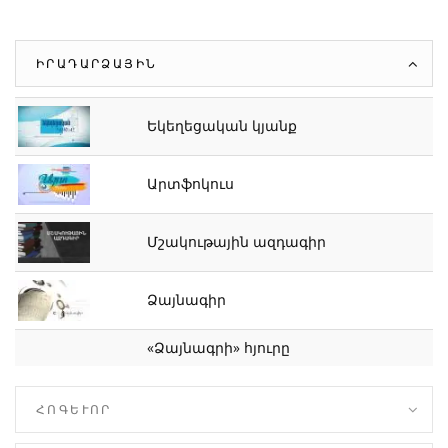
ԻՐԱԴԱՐՁԱՅԻՆ
Եկեղեցական կյանք
Արտֆոկուս
Մշակութային ազդագիր
Ձայնագիր
«Ձայնագրի» հյուրը
ՀՈԳԵՒՈՐ