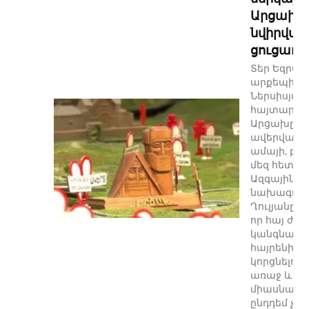
Արցախի
նվիրված
ցուցադր
Տեր Եզրաս
արքեպիսկ
Ներսիսյան
հայտարարել
Արցախը թ
ավերված է
ամայի, բայ
մեզ հետ է
Ազգային Ժ
նախագահ
Ղուլյանը ն
որ հայ ժող
կանգնած է
հայրենիքը
կորցնելու
առաջ և պե
միասնական
ընդդեմ չա