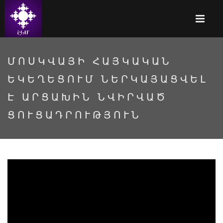
ՄՈՍԿՎԱՅԻ ՀԱՅԿԱԿԱՆ
ԵԿԵՂԵՑՈՒՄ ՆԵՐԿԱՅԱՑՎԵԼ
Է ԱՐՑԱԽԻՆ ՆՎԻՐՎԱԾ
ՑՈՒՑԱԴՐՈՒԹՅՈՒՆ