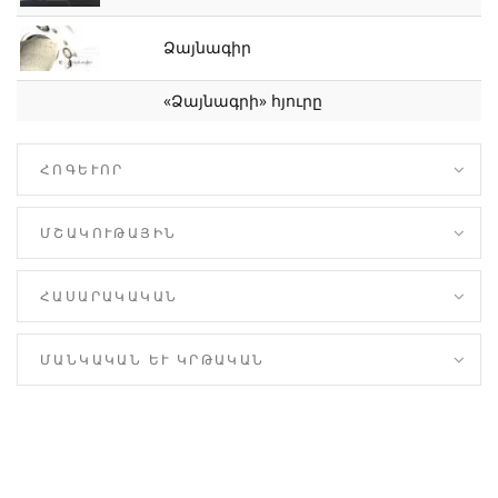
Ձայնագիր
«Ձայնագրի» հյուրը
ՀՈԳԵՒՈՐ
ՄՇԱԿՈՒԹԱՅԻՆ
ՀԱՍԱՐԱԿԱԿԱՆ
ՄԱՆԿԱԿԱՆ ԵՒ ԿՐԹԱԿԱՆ