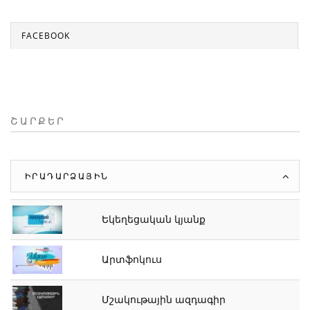
FACEBOOK
ՇԱՐՔԵՐ
ԻՐԱԴԱՐՁԱՅԻՆ
Եկեղեցական կյանք
Արտֆոկուս
Մշակութային ազդագիր