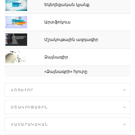
Եկեղեցական կյանք
Արտֆոկուս
Մշակութային ազդագիր
Ձայնագիր
«Ձայնագրի» հյուրը
ՀՈԳԵՒՈՐ
ՄՇԱԿՈՒԹԱՅԻՆ
ՀԱՍԱՐԱԿԱԿԱՆ