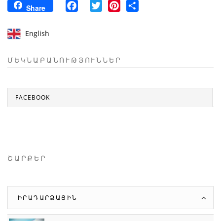
Facebook
Twitter
Pinterest
Share
Share
English
ՄԵԿՆԱԲԱՆՈՒԹՅՈՒՆՆԵՐ
FACEBOOK
ՇԱՐՔԵՐ
ԻՐԱԴԱՐՁԱՅԻՆ