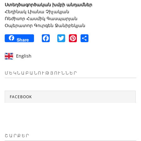
Ստեղծագործական խմբի անդամներ
Հեղինակ Լիանա Չիչակյան
Ռեժիսոր Հասմիկ Գասպարյան
Օպերատոր Գուրգեն Ջանիբեկյան
Facebook
Twitter
Pinterest
Share
Share
English
ՄԵԿՆԱԲԱՆՈՒԹՅՈՒՆՆԵՐ
FACEBOOK
ՇԱՐՔԵՐ