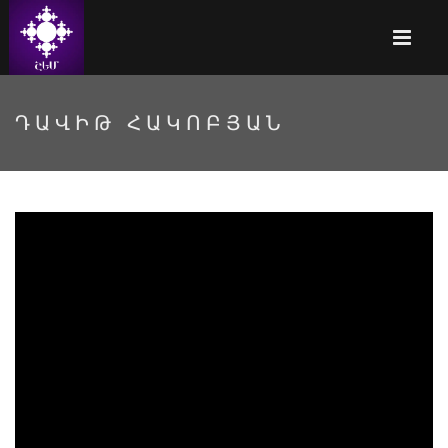
ԴԱՎԻԹ ՀԱԿՈԲՅԱՆ
Դավիթ Հակոբյան