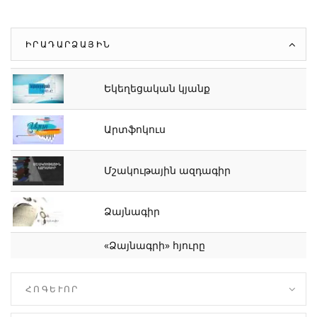
ԻՐԱԴԱՐՁԱՅԻՆ
Եկեղեցական կյանք
Արտֆոկուս
Մշակութային ազդագիր
Ձայնագիր
«Ձայնագրի» հյուրը
ՀՈԳԵՒՈՐ