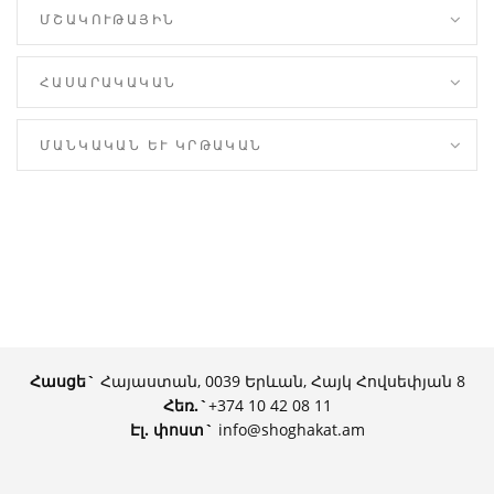
ՄՇԱԿՈՒԹԱՅԻՆ
ՀԱՍԱՐԱԿԱԿԱՆ
ՄԱՆԿԱԿԱՆ ԵՒ ԿՐԹԱԿԱՆ
Հասցե`
Հայաստան, 0039 Երևան, Հայկ Հովսեփյան 8
Հեռ.
`
+374 10 42 08 11
Էլ. փոստ`
info@shoghakat.am