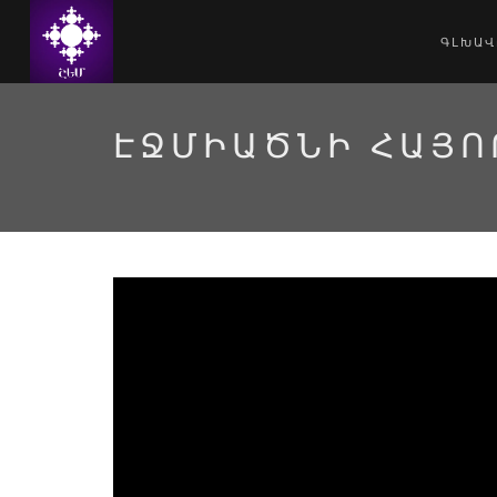
ԳԼԽԱՎ
ԷՋՄԻԱԾՆԻ ՀԱՅՈ
zjJ6iNeMVSk