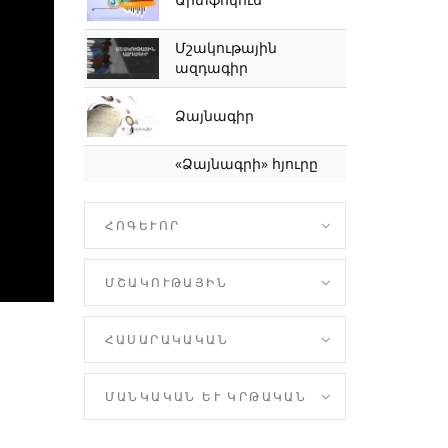
Մշակութային
ազդագիր
Ձայնագիր
«Ձայնագրի» հյուրը
ՀՈԳԵՒՈՐ
ՄՇԱԿՈՒԹԱՅԻՆ
ՀԱՍԱՐԱԿԱԿԱՆ
ՄԱՆԿԱԿԱՆ ԵՒ ԿՐԹԱԿԱՆ