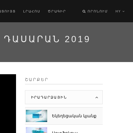
ԱՑՈՒՅՑ
ԼՐԱՀՈՍ
ԾՐԱԳԻՐ
ՈՐՈՆՈՒՄ
HY
 ԴԱՍԱՐԱՆ 2019
ՇԱՐՔԵՐ
ԻՐԱԴԱՐՁԱՅԻՆ
Եկեղեցական կյանք
Արտֆոկուս