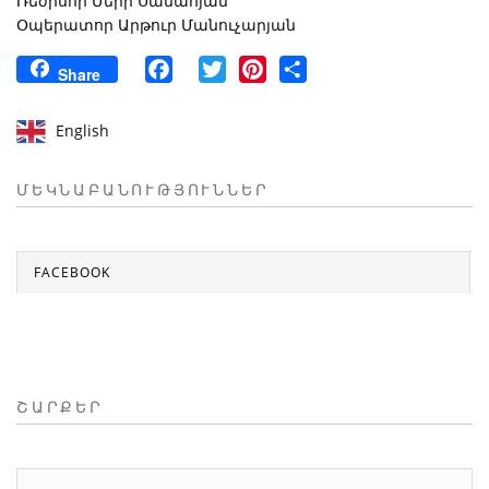
Ռեժիսոր Մերի Սանահյան
Օպերատոր Արթուր Մանուչարյան
Facebook
Twitter
Pinterest
Share
Share
English
ՄԵԿՆԱԲԱՆՈՒԹՅՈՒՆՆԵՐ
FACEBOOK
ՇԱՐՔԵՐ