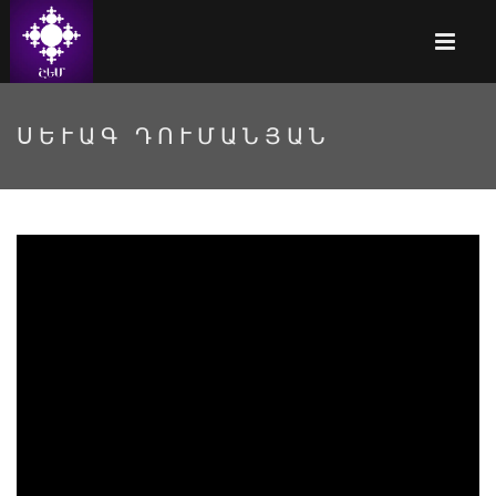
ՍԵՒԱԳ ԴՈՒՄԱՆՅԱՆ
YuLfPHKnWYs