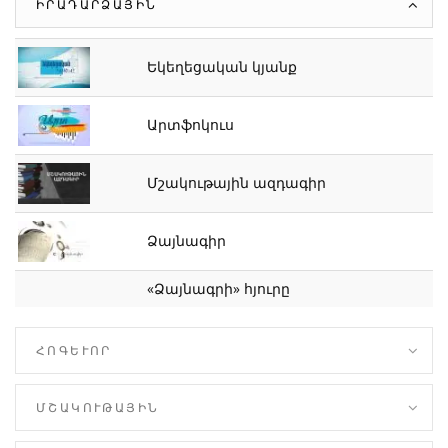
ԻՐԱԴԱՐՁԱՅԻՆ
Եկեղեցական կյանք
Արտֆոկուս
Մշակութային ազդագիր
Ձայնագիր
«Ձայնագրի» հյուրը
ՀՈԳԵՒՈՐ
ՄՇԱԿՈՒԹԱՅԻՆ