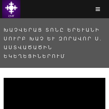
ԽԱՉՎԵՐԱՑ ՏՈՆԸ ԵՐԵՒԱՆԻ Ս
ՈՒՐԲ ԽԱՉ ԵՒ ԶՈՐԱՎՈՐ Ս. ԱՍ
ՏՎԱԾԱԾԻՆ ԵԿ
ԵՂԵՑԻՆԵՐՈՒՄ
2GUP6ONcbSc