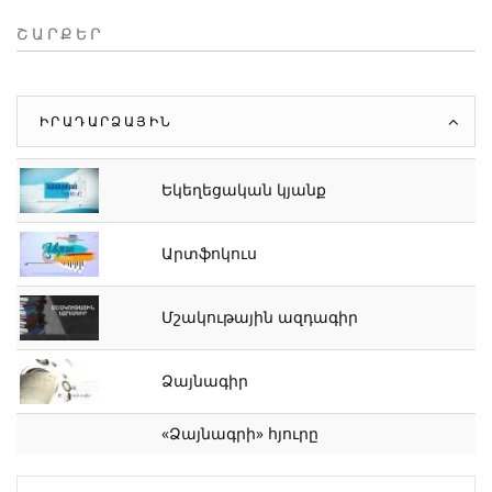
ՇԱՐՔԵՐ
ԻՐԱԴԱՐՁԱՅԻՆ
Եկեղեցական կյանք
Արտֆոկուս
Մշակութային ազդագիր
Ձայնագիր
«Ձայնագրի» հյուրը