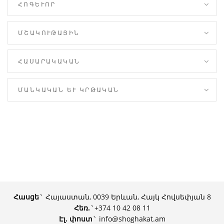
ՀՈԳԵՒՈՐ
ՄՇԱԿՈՒԹԱՅԻՆ
ՀԱՍԱՐԱԿԱԿԱՆ
ՄԱՆԿԱԿԱՆ ԵՒ ԿՐԹԱԿԱՆ
Հասցե`
Հայաստան, 0039 Երևան, Հայկ Հովսեփյան 8
Հեռ.
`
+374 10 42 08 11
Էլ. փոստ`
info@shoghakat.am