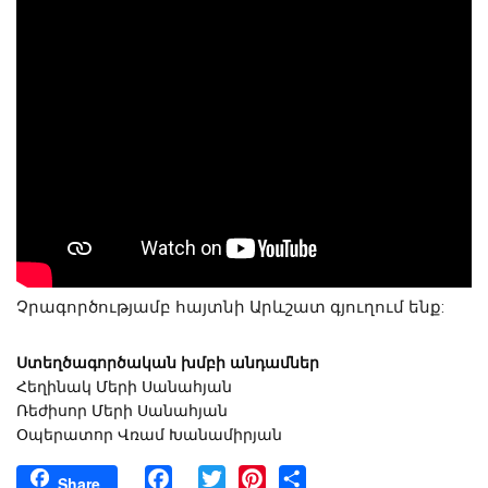
Չրագործությամբ հայտնի Արևշատ գյուղում ենք: 
Ստեղծագործական խմբի անդամներ
Հեղինակ Մերի Սանահյան
Ռեժիսոր Մերի Սանահյան
Օպերատոր Վռամ Խանամիրյան
Facebook
Twitter
Pinterest
Share
Share