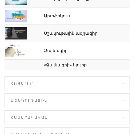
Արտֆոկուս
Մշակութային ազդագիր
Ձայնագիր
«Ձայնագրի» հյուրը
ՀՈԳԵՒՈՐ
ՄՇԱԿՈՒԹԱՅԻՆ
ՀԱՍԱՐԱԿԱԿԱՆ