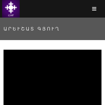
ԱՐԵՒՇԱՏ ԳՅՈՒՂ
c97V6L4CuVA