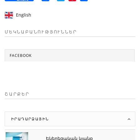
English
ՄԵԿՆԱԲԱՆՈՒԹՅՈՒՆՆԵՐ
FACEBOOK
ՇԱՐՔԵՐ
ԻՐԱԴԱՐՁԱՅԻՆ
Եկեղեցական կյանք