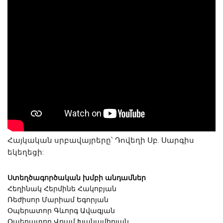
Հայկական սրբավայրերը՝ Դովեղի Սբ. Սարգիս 
եկեղեցի:
Ստեղծագործական խմբի անդամներ
Հեղինակ Հերմինե Հակոբյան
Ռեժիսոր Մարիամ Եգորյան
Օպերատոր Գևորգ Ավագյան
Օպերատոր Վռամ Խանամիրյան