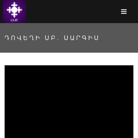
ԴՈՎԵՂԻ ՍԲ. ՍԱՐԳԻՍ
HWf12tWDW8s