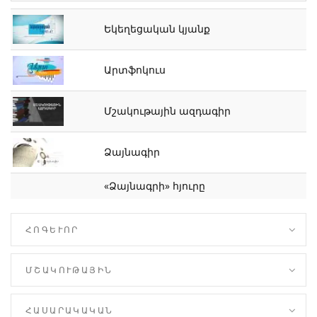
Եկեղեցական կյանք
Արտֆոկուս
Մշակութային ազդագիր
Ձայնագիր
«Ձայնագրի» հյուրը
ՀՈԳԵՒՈՐ
ՄՇԱԿՈՒԹԱՅԻՆ
ՀԱՍԱՐԱԿԱԿԱՆ