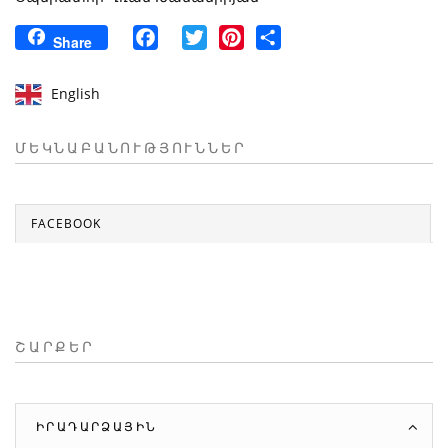
Facebook
Twitter
Pinterest
Share
Share
English
ՄԵԿՆԱԲԱՆՈՒԹՅՈՒՆՆԵՐ
FACEBOOK
ՇԱՐՔԵՐ
ԻՐԱԴԱՐՁԱՅԻՆ