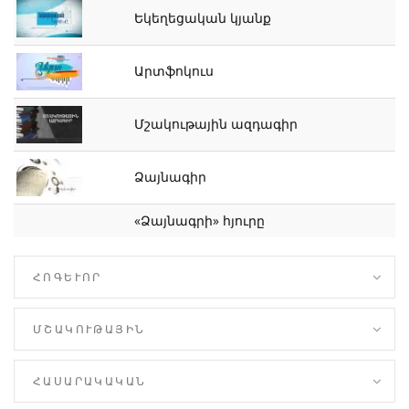
Եկեղեցական կյանք
Արտֆոկուս
Մշակութային ազդագիր
Ձայնագիր
«Ձայնագրի» հյուրը
ՀՈԳԵՒՈՐ
ՄՇԱԿՈՒԹԱՅԻՆ
ՀԱՍԱՐԱԿԱԿԱՆ