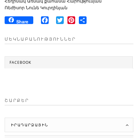
Հեղինակ Առնակ քահանա Հարությունյան
Ռեժիսոր Նունե Կուրղինյան
Facebook
Twitter
Pinterest
Share
Share
ՄԵԿՆԱԲԱՆՈՒԹՅՈՒՆՆԵՐ
FACEBOOK
ՇԱՐՔԵՐ
ԻՐԱԴԱՐՁԱՅԻՆ