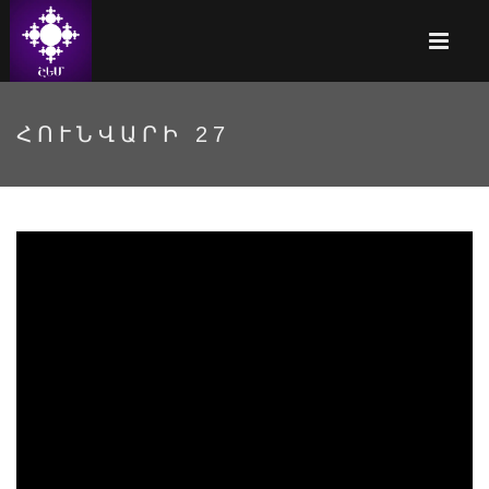
ՀՈՒՆՎԱՐԻ 27