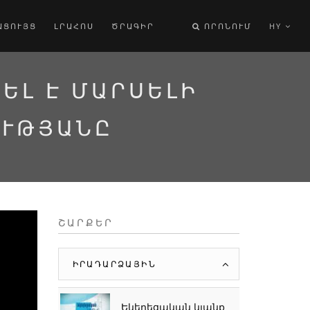
ԱՑՈՒՅՑ
ԼՐԱՀՈՍ
ԾՐԱԳԻՐ
ՈՐՈՆՈՒՄ
HY
ԵԼ Է ՄԱՐՍԵԼԻ
ՈՒԹՅԱՆԸ
ՇԱՐՔԵՐ
ԻՐԱԴԱՐՁԱՅԻՆ
Եկեղեցական կյանք