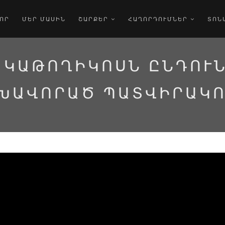
ՈՐ
ՄԵՐ ՄԱՍԻՆ
ՇԱՐՔԵՐ
ՀԱՂՈՐԴՈՒՄՆԵՐ
ՏՈՆ
 ԿԱԹՈՂԻԿՈՍՆ ԸՆԴՈՒՆ
ԽԱՎՈՐԱԾ ՊԱՏՎԻՐԱԿ