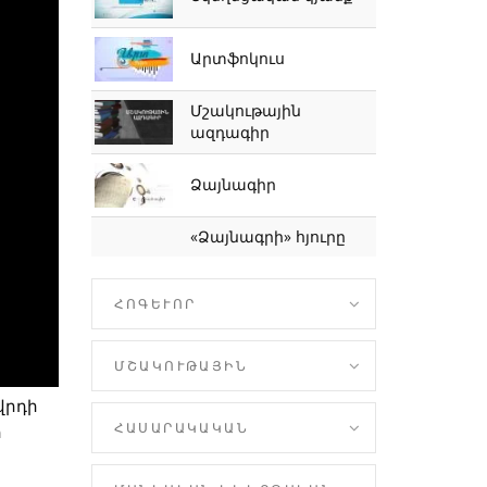
Արտֆոկուս
Մշակութային
ազդագիր
Ձայնագիր
«Ձայնագրի» հյուրը
ՀՈԳԵՒՈՐ
ՄՇԱԿՈՒԹԱՅԻՆ
վրդի
ՀԱՍԱՐԱԿԱԿԱՆ
ի