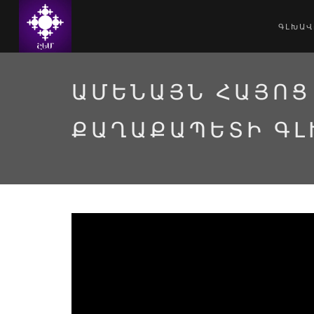
ԳԼԽԱՎ
ԱՄԵՆԱՅՆ ՀԱՅՈՑ
ՔԱՂԱՔԱՊԵՏԻ ԳԼ