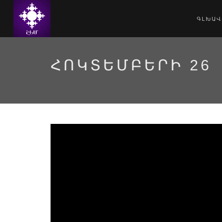
ԳԼԽԱՎ
ՀՈԿՏԵՄԲԵՐԻ 26