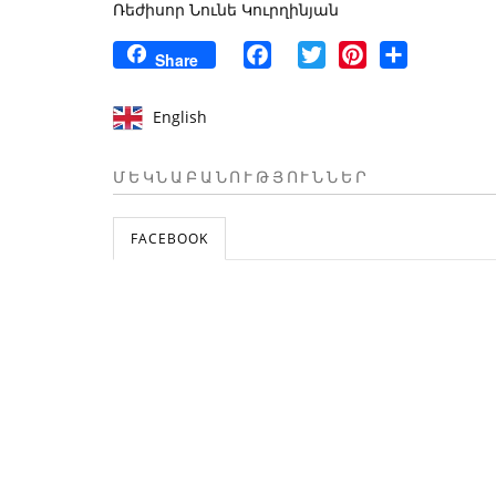
Ռեժիսոր Նունե Կուրղինյան
Facebook
Twitter
Pinterest
Share
Share
English
ՄԵԿՆԱԲԱՆՈՒԹՅՈՒՆՆԵՐ
FACEBOOK