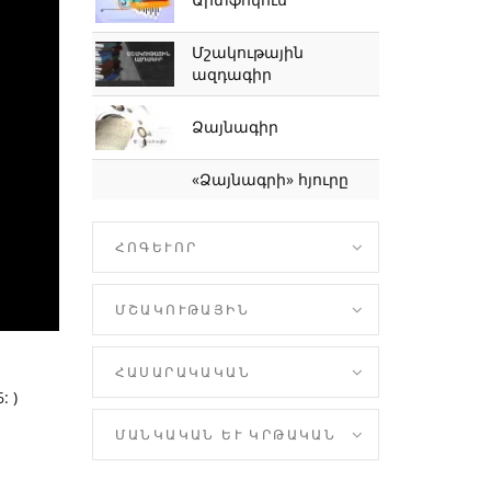
Մշակութային
ազդագիր
Ձայնագիր
«Ձայնագրի» հյուրը
ՀՈԳԵՒՈՐ
ՄՇԱԿՈՒԹԱՅԻՆ
ՀԱՍԱՐԱԿԱԿԱՆ
: )
ՄԱՆԿԱԿԱՆ ԵՒ ԿՐԹԱԿԱՆ