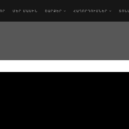
ՈՐ
ՄԵՐ ՄԱՍԻՆ
ՇԱՐՔԵՐ
ՀԱՂՈՐԴՈՒՄՆԵՐ
ՏՈՆ