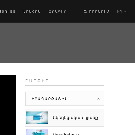
ԱՑՈՒՅՑ
ԼՐԱՀՈՍ
ԾՐԱԳԻՐ
ՈՐՈՆՈՒՄ
HY
ՇԱՐՔԵՐ
ԻՐԱԴԱՐՁԱՅԻՆ
Եկեղեցական կյանք
Արտֆոկուս