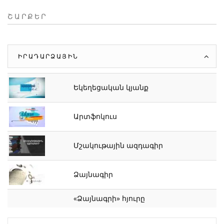
ՇԱՐՔԵՐ
ԻՐԱԴԱՐՁԱՅԻՆ
Եկեղեցական կյանք
Արտֆոկուս
Մշակութային ազդագիր
Ձայնագիր
«Ձայնագրի» հյուրը