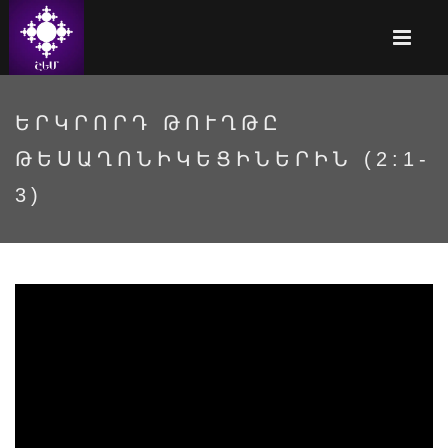
ԵՐԿՐՈՐԴ ԹՈՒՂԹԸ
ԹԵՍԱՂՈՆԻԿԵՑԻՆԵՐԻՆ (2:1-
3)
ZOVOKJM6zco