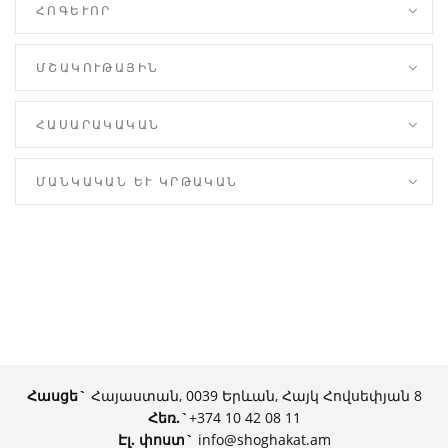
ՀՈԳԵՒՈՐ
ՄՇԱԿՈՒԹԱՅԻՆ
ՀԱՍԱՐԱԿԱԿԱՆ
ՄԱՆԿԱԿԱՆ ԵՒ ԿՐԹԱԿԱՆ
Հասցե`
Հայաստան, 0039 Երևան, Հայկ Հովսեփյան 8
Հեռ.
`
+374 10 42 08 11
Էլ. փոստ`
info@shoghakat.am