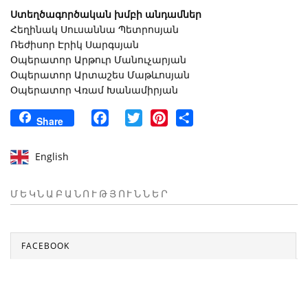
Ստեղծագործական խմբի անդամներ
Հեղինակ Սուսաննա Պետրոսյան
Ռեժիսոր Էրիկ Սարգսյան
Օպերատոր Արթուր Մանուչարյան
Օպերատոր Արտաշես Մաթևոսյան
Օպերատոր Վռամ Խանամիրյան
Facebook
Twitter
Pinterest
Share
Share
English
ՄԵԿՆԱԲԱՆՈՒԹՅՈՒՆՆԵՐ
FACEBOOK