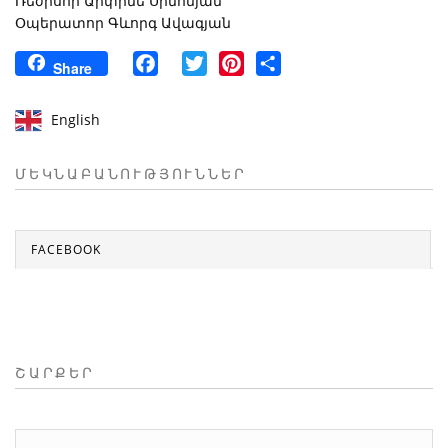
Ռեժիսոր Արփինե Սիմոնյան
Օպերատոր Գևորգ Ավագյան
Facebook
Twitter
Pinterest
Share
Share
English
ՄԵԿՆԱԲԱՆՈՒԹՅՈՒՆՆԵՐ
FACEBOOK
ՇԱՐՔԵՐ