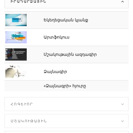
ԻՐԱԴԱՐՁԱՅԻՆ
Եկեղեցական կյանք
Արտֆոկուս
Մշակութային ազդագիր
Ձայնագիր
«Ձայնագրի» հյուրը
ՀՈԳԵՒՈՐ
ՄՇԱԿՈՒԹԱՅԻՆ