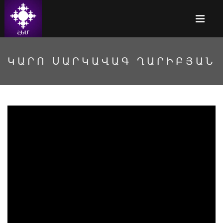
ԿԱՐՈ ՍԱՐԿԱՎԱԳ ՂԱՐԻԲՅԱՆ