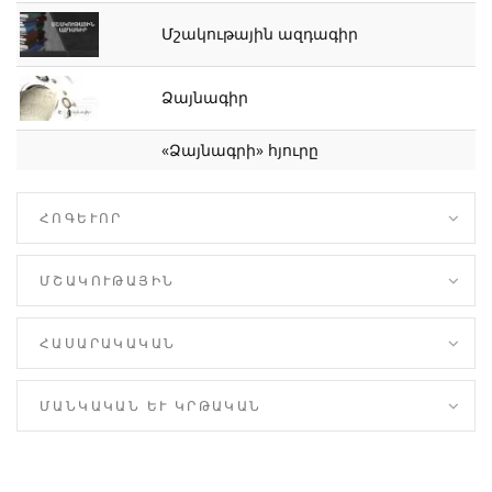
Մշակութային ազդագիր
Ձայնագիր
«Ձայնագրի» հյուրը
ՀՈԳԵՒՈՐ
ՄՇԱԿՈՒԹԱՅԻՆ
ՀԱՍԱՐԱԿԱԿԱՆ
ՄԱՆԿԱԿԱՆ ԵՒ ԿՐԹԱԿԱՆ