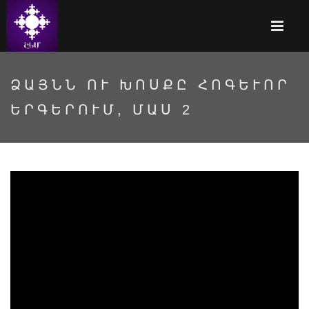
ՁԱՅՆՆ ՈՒ ԽՈՍՔԸ ՀՈԳԵՒՈՐ Ե
ՐԳԵՐՈՒՄ, ՄԱՍ 2