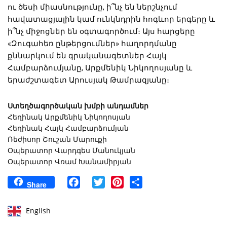
ու ծեսի միասնությունը, ի՞նչ են ներշնչում
հավատացյալին կամ ունկնդրին հոգևոր երգերը և
ի՞նչ միջոցներ են օգտագործում։ Այս հարցերը
«Զուգահեռ ընթերցումներ» հաղորդմանը
քննարկում են գրականագետներ Հայկ
Համբարձումյանը, Արքմենիկ Նիկողոսյանը և
երաժշտագետ Արուսյակ Թամրազյանը։
Ստեղծագործական խմբի անդամներ
Հեղինակ Արքմենիկ Նիկողոսյան
Հեղինակ Հայկ Համբարձումյան
Ռեժիսոր Շուշան Մարուքի
Օպերատոր Վարդգես Մանուկյան
Օպերատոր Վռամ Խանամիրյան
Facebook
Twitter
Pinterest
Share
Share
English