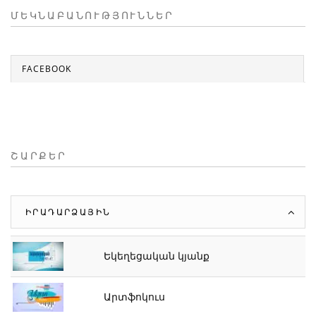
ՄԵԿՆԱԲԱՆՈՒԹՅՈՒՆՆԵՐ
FACEBOOK
ՇԱՐՔԵՐ
ԻՐԱԴԱՐՁԱՅԻՆ
Եկեղեցական կյանք
Արտֆոկուս