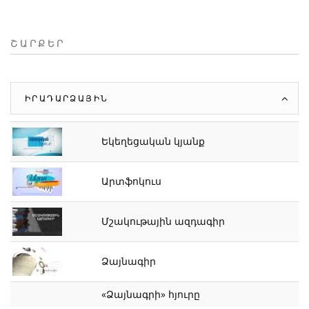
ՇԱՐՔԵՐ
ԻՐԱԴԱՐՁԱՅԻՆ
Եկեղեցական կյանք
Արտֆոկուս
Մշակութային ազդագիր
Ձայնագիր
«Ձայնագրի» հյուրը