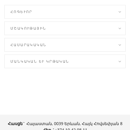
ՀՈԳԵՒՈՐ
ՄՇԱԿՈՒԹԱՅԻՆ
ՀԱՍԱՐԱԿԱԿԱՆ
ՄԱՆԿԱԿԱՆ ԵՒ ԿՐԹԱԿԱՆ
Հասցե`
Հայաստան, 0039 Երևան, Հայկ Հովսեփյան 8
Հեռ.
`
+374 10 42 08 11