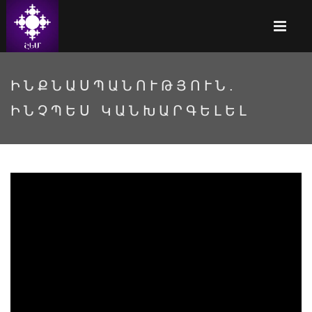
ԻՆՔՆԱՍՊԱՆՈՒԹՅՈՒՆ.
ԻՆՉՊԵՍ ԿԱՆԽԱՐԳԵԼԵԼ
Ինքնասպանություն. ինչպես
կանխարգելել