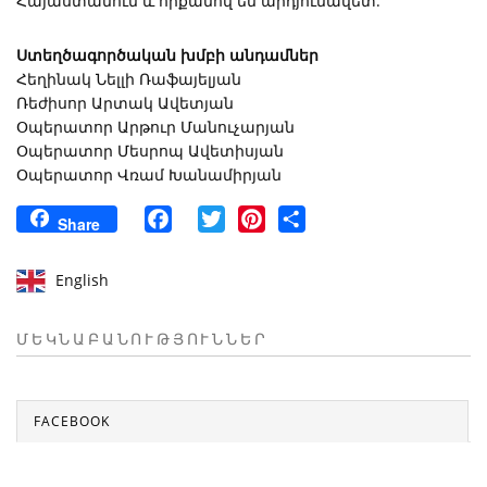
Հայաստանում և որքանով են արդյունավետ:
Ստեղծագործական խմբի անդամներ
Հեղինակ Նելլի Ռաֆայելյան
Ռեժիսոր Արտակ Ավետյան
Օպերատոր Արթուր Մանուչարյան
Օպերատոր Մեսրոպ Ավետիսյան
Օպերատոր Վռամ Խանամիրյան
Facebook
Twitter
Pinterest
Share
Share
English
ՄԵԿՆԱԲԱՆՈՒԹՅՈՒՆՆԵՐ
FACEBOOK